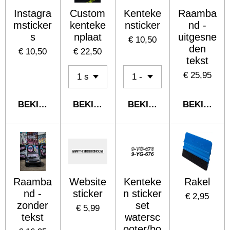
Instagra
Custom
Kenteke
Raamba
msticker
kenteke
nsticker
nd -
s
nplaat
uitgesne
€ 10,50
den
€ 10,50
€ 22,50
tekst
€ 25,95
BEKIJK DETAILS
BEKIJK DETAILS
BEKIJK DETAILS
BEKIJK DE
Raamba
Website
Kenteke
Rakel
nd -
sticker
n sticker
€ 2,95
zonder
set
€ 5,99
tekst
watersc
ooter/bo