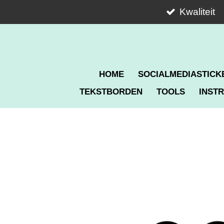
Ga
Kwaliteit
direct
naar
de
hoofdinhoud
HOME
SOCIALMEDIASTICK
TEKSTBORDEN
TOOLS
INSTR