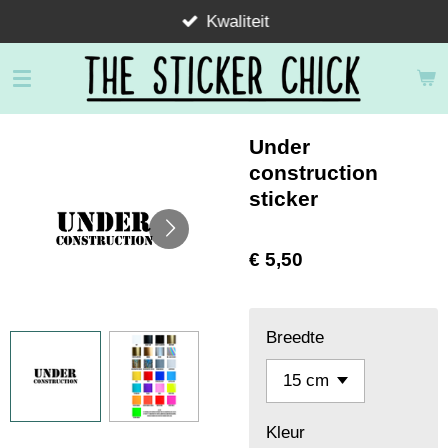
Kwaliteit
Ga
direct
naar
de
hoofdinhoud
Under
construction
sticker
€ 5,50
Breedte
Kleur