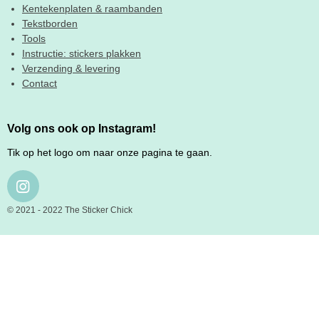
Kentekenplaten & raambanden
Tekstborden
Tools
Instructie: stickers plakken
Verzending & levering
Contact
Volg ons ook op Instagram!
Tik op het logo om naar onze pagina te gaan.
I
N
© 2021 - 2022 The Sticker Chick
S
T
A
G
R
A
M