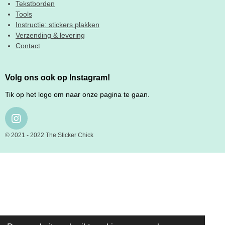
Tekstborden
Tools
Instructie: stickers plakken
Verzending & levering
Contact
Volg ons ook op Instagram!
Tik op het logo om naar onze pagina te gaan.
I
N
© 2021 - 2022 The Sticker Chick
S
T
A
G
R
A
M