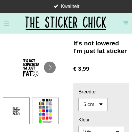
Kwaliteit
Ga
direct
naar
de
hoofdinhoud
It's not lowered
I'm just fat sticker
€ 3,99
Breedte
Kleur