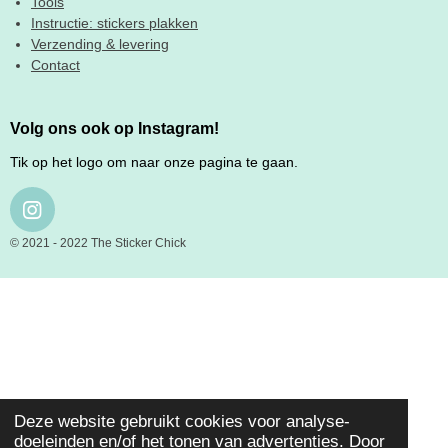
Tools
Instructie: stickers plakken
Verzending & levering
Contact
Volg ons ook op Instagram!
Tik op het logo om naar onze pagina te gaan.
I
N
© 2021 - 2022 The Sticker Chick
S
T
A
G
R
A
M
Deze website gebruikt cookies voor analyse-
doeleinden en/of het tonen van advertenties. Door