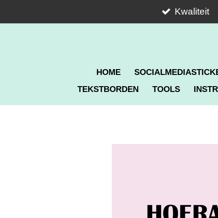
Ga
Kwaliteit
direct
naar
de
hoofdinhoud
HOME
SOCIALMEDIASTICK
TEKSTBORDEN
TOOLS
INSTR