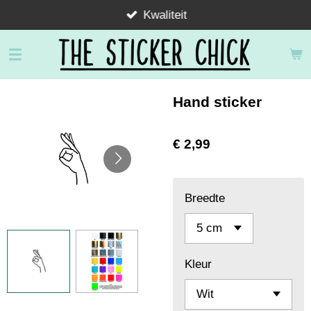
Kwaliteit
Ga
direct
naar
de
hoofdinhoud
Hand sticker
€ 2,99
Breedte
Kleur