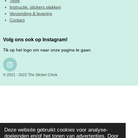
Tools
Instructie: stickers plakken
Verzending & levering
Contact
Volg ons ook op Instagram!
Tik op het logo om naar onze pagina te gaan.
I
N
© 2021 - 2022 The Sticker Chick
S
T
A
G
R
A
M
Deze website gebruikt cookies voor analyse-
doeleinden en/of het tonen van advertenties. Door